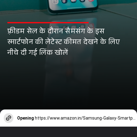
फ़्रीडम सेल के दौरान सैमसंग के इस
स्मार्टफोन की लेटेस्ट कीमत देखने के लिए
नीचे दी गई लिंक खोलें
Opening
https://www.amazon.in/Samsung-Galaxy-Smartphone-Olive-Green/dp/B0C1Z8WTS6?pd_rd_w=jNwjN&content-id=amzn1.sym.120dbce3-1ee8-4441-9b7e-775b1c676a73%3Aamzn1.symc.ca948091-a64d-450e-86d7-c161ca33337b&pf_rd_p=120dbce3-1ee8-4441-9b7e-775b1c676a73&pf_rd_r=4D5G3KABFZMSF5FJ2XFM&pd_rd_wg=8kpFg&pd_rd_r=dfcd2191-13f3-4aa6-bb29-b296e5f51e93&pd_rd_i=B0C1Z8WTS6&th=1&linkCode=ll1&tag=amzn0836-21&linkId=db6bde923036a97f16914a9b84f44904&language=en_IN&ref_=as_li_ss_tl